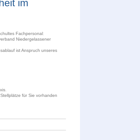
heit im
schultes Fachpersonal:
erband Niedergelassener
gsablauf ist Anspruch unseres
xis.
tellplätze für Sie vorhanden